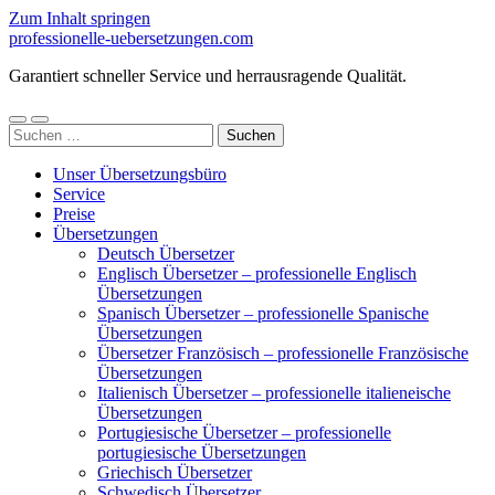
Zum Inhalt springen
professionelle-uebersetzungen.com
Garantiert schneller Service und herrausragende Qualität.
Mobile-
Suchfeld
Suchen
Menü
ein-/ausblenden
nach:
ein-/ausblenden
Unser Übersetzungsbüro
Service
Preise
Übersetzungen
Deutsch Übersetzer
Englisch Übersetzer – professionelle Englisch
Übersetzungen
Spanisch Übersetzer – professionelle Spanische
Übersetzungen
Übersetzer Französisch – professionelle Französische
Übersetzungen
Italienisch Übersetzer – professionelle italieneische
Übersetzungen
Portugiesische Übersetzer – professionelle
portugiesische Übersetzungen
Griechisch Übersetzer
Schwedisch Übersetzer