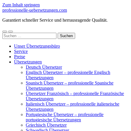
Zum Inhalt springen
professionelle-uebersetzungen.com
Garantiert schneller Service und herrausragende Qualität.
Mobile-
Suchfeld
Suchen
Menü
ein-/ausblenden
nach:
ein-/ausblenden
Unser Übersetzungsbüro
Service
Preise
Übersetzungen
Deutsch Übersetzer
Englisch Übersetzer – professionelle Englisch
Übersetzungen
Spanisch Übersetzer – professionelle Spanische
Übersetzungen
Übersetzer Französisch – professionelle Französische
Übersetzungen
Italienisch Übersetzer – professionelle italieneische
Übersetzungen
Portugiesische Übersetzer – professionelle
portugiesische Übersetzungen
Griechisch Übersetzer
Schwedisch Übersetzer